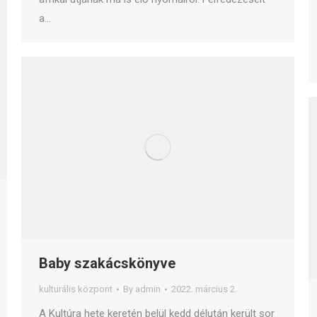
a…
Baby szakácskönyve
kulturális központ
By
admin
2022. március 2.
A Kultúra hete keretén belül kedd délután került sor