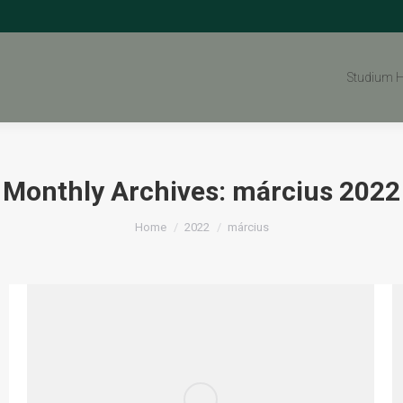
Studium 
Monthly Archives:
március 2022
You are here:
Home
2022
március