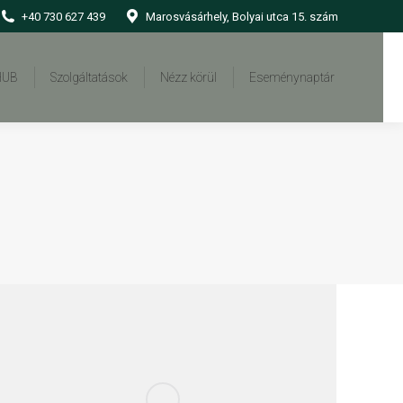
+40 730 627 439
Marosvásárhely, Bolyai utca 15. szám
HUB
Szolgáltatások
Nézz körül
Eseménynaptár