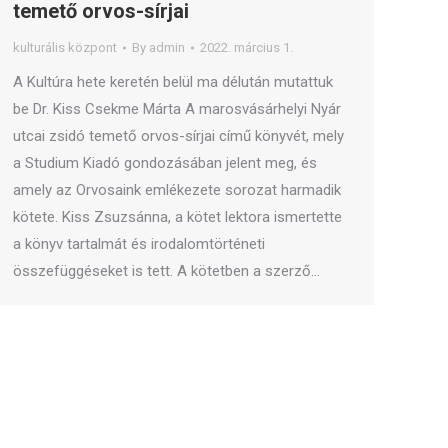
temető orvos-sírjai
kulturális központ
By
admin
2022. március 1.
A Kultúra hete keretén belül ma délután mutattuk
be Dr. Kiss Csekme Márta A marosvásárhelyi Nyár
utcai zsidó temető orvos-sírjai című könyvét, mely
a Studium Kiadó gondozásában jelent meg, és
amely az Orvosaink emlékezete sorozat harmadik
kötete. Kiss Zsuzsánna, a kötet lektora ismertette
a könyv tartalmát és irodalomtörténeti
összefüggéseket is tett. A kötetben a szerző…