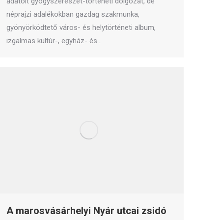
adatolt gyógyszerészet-történeti dolgozat, de
néprajzi adalékokban gazdag szakmunka,
gyönyörködtető város- és helytörténeti album,
izgalmas kultúr-, egyház- és…
A marosvásárhelyi Nyár utcai zsidó