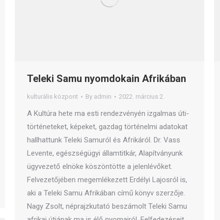
Teleki Samu nyomdokain Afrikában
kulturális központ
By
admin
2022. március 2.
A Kultúra hete ma esti rendezvényén izgalmas úti-
történeteket, képeket, gazdag történelmi adatokat
hallhattunk Teleki Samuról és Afrikáról. Dr. Vass
Levente, egészségügyi államtitkár, Alapítványunk
ügyvezető elnöke köszöntötte a jelenlévőket.
Felvezetőjében megemlékezett Erdélyi Lajosról is,
aki a Teleki Samu Afrikában című könyv szerzője.
Nagy Zsolt, néprajzkutató beszámolt Teleki Samu
afrikai útjának ma is élő nyomairól. Felfedezéseit