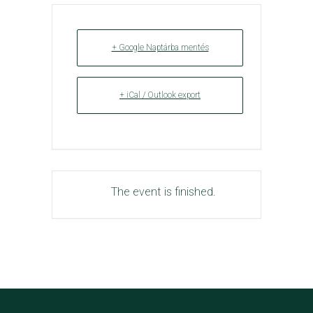
+ Google Naptárba mentés
+ iCal / Outlook export
The event is finished.