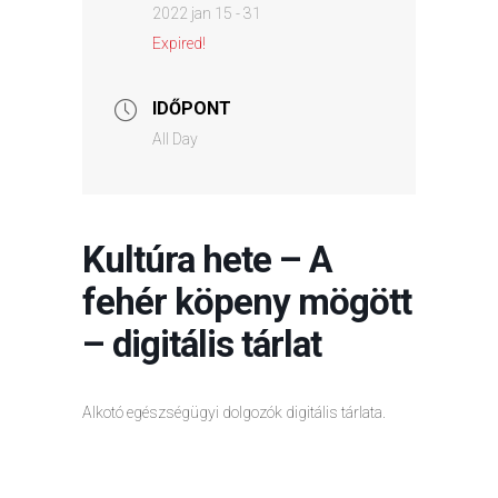
2022 jan 15 - 31
Expired!
IDŐPONT
All Day
Kultúra hete – A
fehér köpeny mögött
– digitális tárlat
Alkotó egészségügyi dolgozók digitális tárlata.