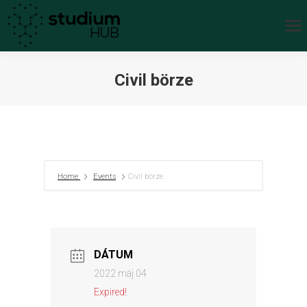
Civil börze
You are here:
Home
Events
Civil börze
DÁTUM
2022 máj 04
Expired!