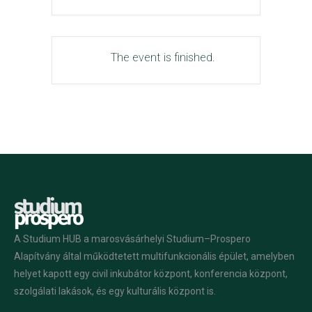
The event is finished.
A Studium HUB a marosvásárhelyi Studium–Prospero
Alapítvány által működtetett multifunkcionális épület, amelyben
helyet kapott egy civil inkubátor központ, konferencia központ,
szolgálati lakások, és egy kulturális központ is.