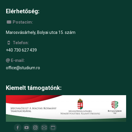
Elérhetőség:
Postacím:
Marosvásárhely, Bolyai utca 15. szám
Telefon:
+40 730 627 439
E-mail:
office@studium.ro
Kiemelt támogatónk:
Find us on:
F
Y
I
M
W