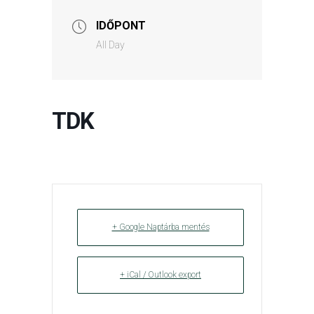
IDŐPONT
All Day
TDK
+ Google Naptárba mentés
+ iCal / Outlook export