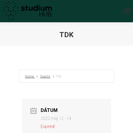
TDK
You are here:
Home
Events
TDK
DÁTUM
2022 máj 12 - 14
Expired!