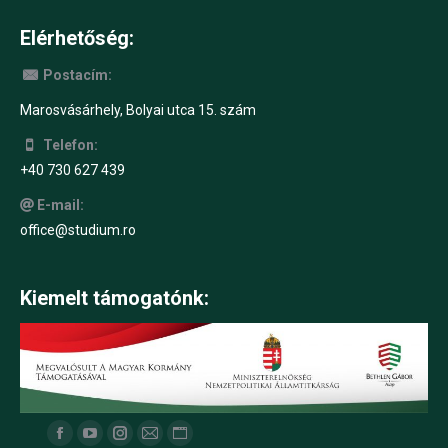
Elérhetőség:
Postacím:
Marosvásárhely, Bolyai utca 15. szám
Telefon:
+40 730 627 439
E-mail:
office@studium.ro
Kiemelt támogatónk:
Find us on:
F
Y
I
M
W