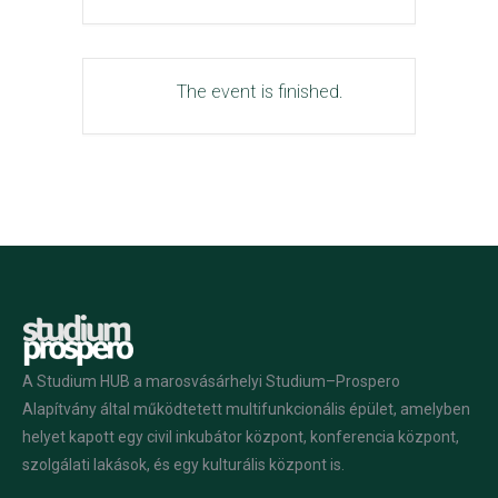
The event is finished.
A Studium HUB a marosvásárhelyi Studium–Prospero
Alapítvány által működtetett multifunkcionális épület, amelyben
helyet kapott egy civil inkubátor központ, konferencia központ,
szolgálati lakások, és egy kulturális központ is.